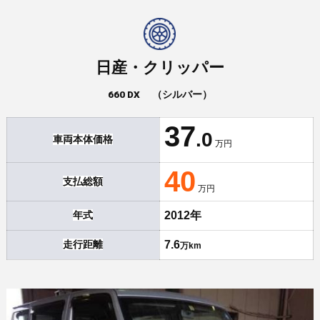
日産・クリッパー
660 DX （シルバー）
37
.0
車両本体価格
万円
40
支払
総額
万円
年式
2012年
走行距離
7.6
万km